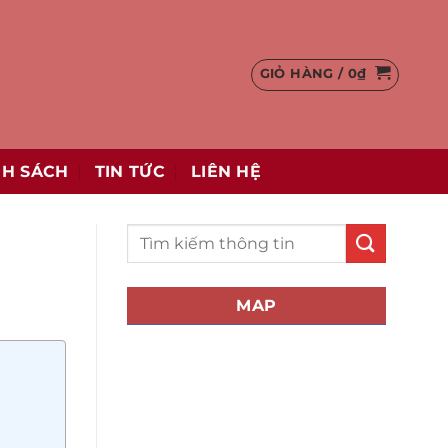
GIỎ HÀNG /
0
₫
NH SÁCH
TIN TỨC
LIÊN HỆ
MAP