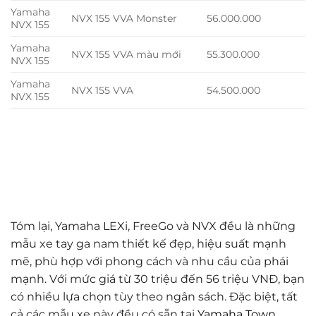
Yamaha
NVX 155 VVA Monster
56.000.000
NVX 155
Yamaha
NVX 155 VVA màu mới
55.300.000
NVX 155
Yamaha
NVX 155 VVA
54.500.000
NVX 155
Tóm lại, Yamaha LEXi, FreeGo và NVX đều là những
mẫu xe tay ga nam thiết kế đẹp, hiệu suất mạnh
mẽ, phù hợp với phong cách và nhu cầu của phái
mạnh. Với mức giá từ 30 triệu đến 56 triệu VNĐ, bạn
có nhiều lựa chọn tùy theo ngân sách. Đặc biệt, tất
cả các mẫu xe này đều có sẵn tại
Yamaha Town