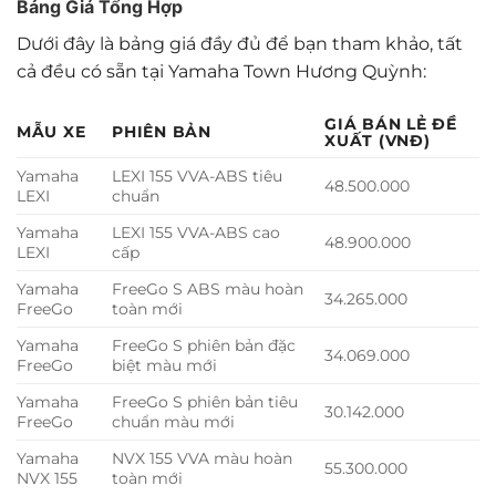
Bảng Giá Tổng Hợp
Dưới đây là bảng giá đầy đủ để bạn tham khảo, tất
cả đều có sẵn tại Yamaha Town Hương Quỳnh:
GIÁ BÁN LẺ ĐỀ
MẪU XE
PHIÊN BẢN
XUẤT (VNĐ)
Yamaha
LEXI 155 VVA-ABS tiêu
48.500.000
LEXI
chuẩn
Yamaha
LEXI 155 VVA-ABS cao
48.900.000
LEXI
cấp
Yamaha
FreeGo S ABS màu hoàn
34.265.000
FreeGo
toàn mới
Yamaha
FreeGo S phiên bản đặc
34.069.000
FreeGo
biệt màu mới
Yamaha
FreeGo S phiên bản tiêu
30.142.000
FreeGo
chuẩn màu mới
Yamaha
NVX 155 VVA màu hoàn
55.300.000
NVX 155
toàn mới