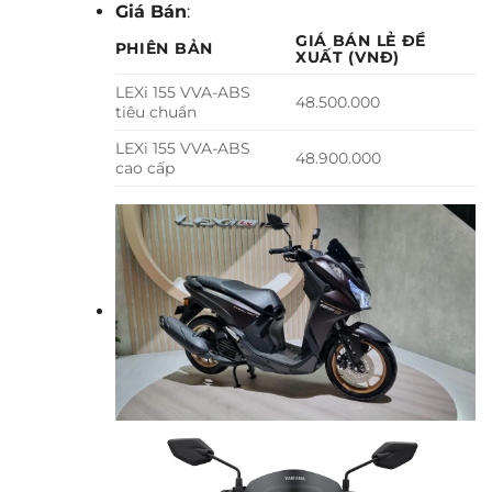
Giá Bán
:
GIÁ BÁN LẺ ĐỀ
PHIÊN BẢN
XUẤT (VNĐ)
LEXi 155 VVA-ABS
48.500.000
tiêu chuẩn
LEXi 155 VVA-ABS
48.900.000
cao cấp