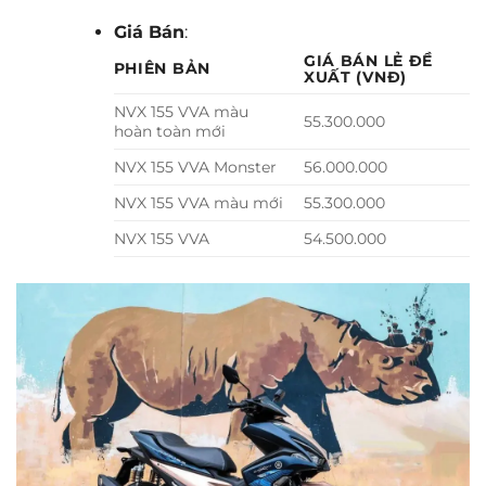
Giá Bán
:
GIÁ BÁN LẺ ĐỀ
PHIÊN BẢN
XUẤT (VNĐ)
NVX 155 VVA màu
55.300.000
hoàn toàn mới
NVX 155 VVA Monster
56.000.000
NVX 155 VVA màu mới
55.300.000
NVX 155 VVA
54.500.000