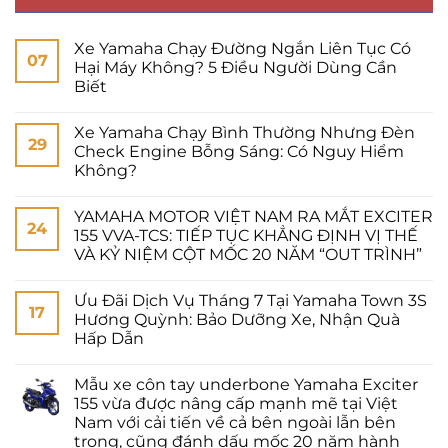
Xe Yamaha Chạy Đường Ngắn Liên Tục Có
07
Hại Máy Không? 5 Điều Người Dùng Cần
Biết
Xe Yamaha Chạy Bình Thường Nhưng Đèn
29
Check Engine Bỗng Sáng: Có Nguy Hiểm
Không?
YAMAHA MOTOR VIỆT NAM RA MẮT EXCITER
24
155 VVA-TCS: TIẾP TỤC KHẲNG ĐỊNH VỊ THẾ
VÀ KỶ NIỆM CỘT MỐC 20 NĂM “OUT TRÌNH”
Ưu Đãi Dịch Vụ Tháng 7 Tại Yamaha Town 3S
17
Hương Quỳnh: Bảo Dưỡng Xe, Nhận Quà
Hấp Dẫn
Mẫu xe côn tay underbone Yamaha Exciter
155 vừa được nâng cấp mạnh mẽ tại Việt
Nam với cải tiến về cả bên ngoài lẫn bên
trong, cũng đánh dấu mốc 20 năm hành