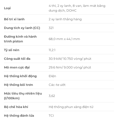
4 thì, 2 xy lanh, 8 van, làm mát bằng
Loại
dung dịch, DOHC
Bố trí xi lanh
2 xy lanh thẳng hàng
Dung tích xy lanh (CC)
321
Đường kính và hành
68,0 mm x 44,1 mm
trình piston
Tỷ số nén
11,2:1
Công suất tối đa
30.9 kW/ 10.750 vòng/ phút
Mô men cực đại
29.6 Nm/ 9.000 vòng/ phút
Hệ thống khởi động
Điện
Hệ thống bôi trơn
Các-te ướt
Mức tiêu thụ nhiên liệu
3,62
(l/100km)
Bộ chế hòa khí
Hệ thống phun xăng điện tử
Hệ thống đánh lửa
TCI