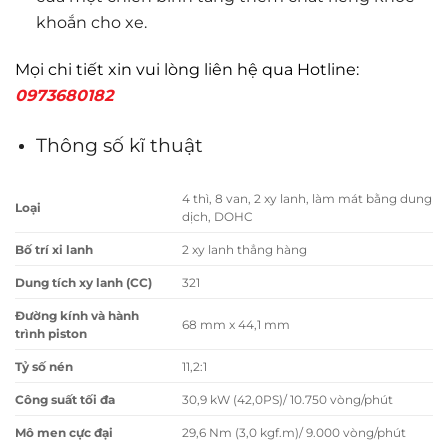
khoắn cho xe.
Mọi chi tiết xin vui lòng liên hệ qua Hotline:
0973680182
Thông số kĩ thuật
4 thì, 8 van, 2 xy lanh, làm mát bằng dung
Loại
dịch, DOHC
Bố trí xi lanh
2 xy lanh thẳng hàng
Dung tích xy lanh (CC)
321
Đường kính và hành
68 mm x 44,1 mm
trình piston
Tỷ số nén
11,2:1
Công suất tối đa
30,9 kW (42,0PS)/ 10.750 vòng/phút
Mô men cực đại
29,6 Nm (3,0 kgf.m)/ 9.000 vòng/phút