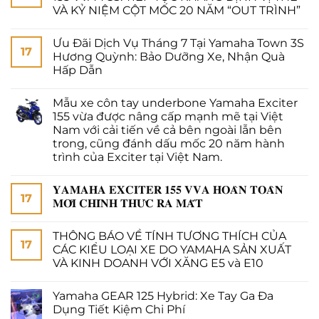
VÀ KỶ NIỆM CỘT MỐC 20 NĂM “OUT TRÌNH”
Ưu Đãi Dịch Vụ Tháng 7 Tại Yamaha Town 3S
17
Hương Quỳnh: Bảo Dưỡng Xe, Nhận Quà
Hấp Dẫn
Mẫu xe côn tay underbone Yamaha Exciter
155 vừa được nâng cấp mạnh mẽ tại Việt
Nam với cải tiến về cả bên ngoài lẫn bên
trong, cũng đánh dấu mốc 20 năm hành
trình của Exciter tại Việt Nam.
𝐘𝐀𝐌𝐀𝐇𝐀 𝐄𝐗𝐂𝐈𝐓𝐄𝐑 𝟏𝟓𝟓 𝐕𝐕𝐀 𝐇𝐎𝐀̀𝐍 𝐓𝐎𝐀̀𝐍
17
𝐌𝐎̛́𝐈 𝐂𝐇𝐈́𝐍𝐇 𝐓𝐇𝐔̛́𝐂 𝐑𝐀 𝐌𝐀̆́𝐓
THÔNG BÁO VỀ TÍNH TƯƠNG THÍCH CỦA
17
CÁC KIỂU LOẠI XE DO YAMAHA SẢN XUẤT
VÀ KINH DOANH VỚI XĂNG E5 và E10
Yamaha GEAR 125 Hybrid: Xe Tay Ga Đa
Dụng Tiết Kiệm Chi Phí