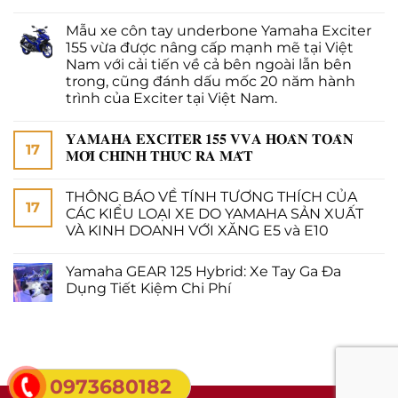
Mẫu xe côn tay underbone Yamaha Exciter
155 vừa được nâng cấp mạnh mẽ tại Việt
Nam với cải tiến về cả bên ngoài lẫn bên
trong, cũng đánh dấu mốc 20 năm hành
trình của Exciter tại Việt Nam.
𝐘𝐀𝐌𝐀𝐇𝐀 𝐄𝐗𝐂𝐈𝐓𝐄𝐑 𝟏𝟓𝟓 𝐕𝐕𝐀 𝐇𝐎𝐀̀𝐍 𝐓𝐎𝐀̀𝐍
17
𝐌𝐎̛́𝐈 𝐂𝐇𝐈́𝐍𝐇 𝐓𝐇𝐔̛́𝐂 𝐑𝐀 𝐌𝐀̆́𝐓
THÔNG BÁO VỀ TÍNH TƯƠNG THÍCH CỦA
17
CÁC KIỂU LOẠI XE DO YAMAHA SẢN XUẤT
VÀ KINH DOANH VỚI XĂNG E5 và E10
Yamaha GEAR 125 Hybrid: Xe Tay Ga Đa
Dụng Tiết Kiệm Chi Phí
0973680182