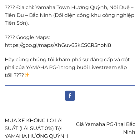
???? Địa chỉ: Yamaha Town Hương Quỳnh, Nội Duệ –
Tiên Du – Bắc Ninh (Đối diện cổng khu công nghiệp
Tiên Sơn).
????️ Google Maps:
https://goo.gl/maps/XhGuv6SkCSCR5noN8
Hãy cùng chúng tôi khám phá sự đẳng cấp và đột
phá của YAMAHA PG-1 trong buổi Livestream sắp
tới! ????
MUA XE KHÔNG LO LÃI
Giá Yamaha PG-1 tại Bắc
SUẤT (LÃI SUẤT 0%) TẠI
Ninh
YAMAHA HƯƠNG QUỲNH