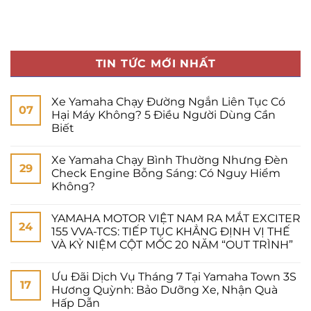
TIN TỨC MỚI NHẤT
Xe Yamaha Chạy Đường Ngắn Liên Tục Có
07
Hại Máy Không? 5 Điều Người Dùng Cần
Biết
Xe Yamaha Chạy Bình Thường Nhưng Đèn
29
Check Engine Bỗng Sáng: Có Nguy Hiểm
Không?
YAMAHA MOTOR VIỆT NAM RA MẮT EXCITER
24
155 VVA-TCS: TIẾP TỤC KHẲNG ĐỊNH VỊ THẾ
VÀ KỶ NIỆM CỘT MỐC 20 NĂM “OUT TRÌNH”
Ưu Đãi Dịch Vụ Tháng 7 Tại Yamaha Town 3S
17
Hương Quỳnh: Bảo Dưỡng Xe, Nhận Quà
Hấp Dẫn