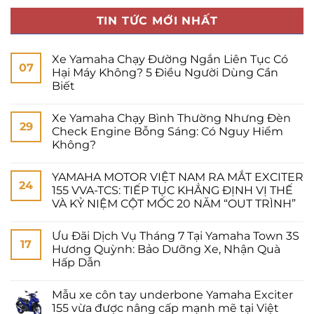
TIN TỨC MỚI NHẤT
Xe Yamaha Chạy Đường Ngắn Liên Tục Có
07
Hại Máy Không? 5 Điều Người Dùng Cần
Biết
Xe Yamaha Chạy Bình Thường Nhưng Đèn
29
Check Engine Bỗng Sáng: Có Nguy Hiểm
Không?
YAMAHA MOTOR VIỆT NAM RA MẮT EXCITER
24
155 VVA-TCS: TIẾP TỤC KHẲNG ĐỊNH VỊ THẾ
VÀ KỶ NIỆM CỘT MỐC 20 NĂM “OUT TRÌNH”
Ưu Đãi Dịch Vụ Tháng 7 Tại Yamaha Town 3S
17
Hương Quỳnh: Bảo Dưỡng Xe, Nhận Quà
Hấp Dẫn
Mẫu xe côn tay underbone Yamaha Exciter
155 vừa được nâng cấp mạnh mẽ tại Việt