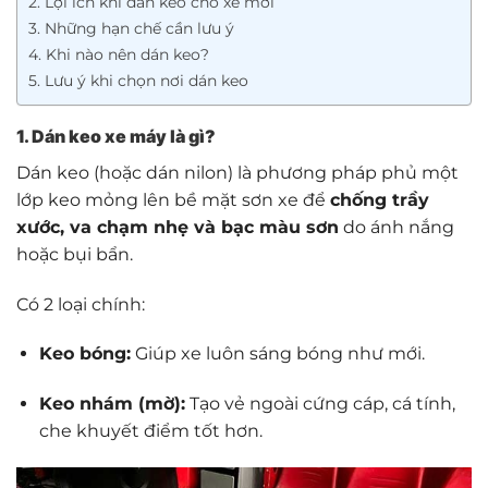
2. Lợi ích khi dán keo cho xe mới
3. Những hạn chế cần lưu ý
4. Khi nào nên dán keo?
5. Lưu ý khi chọn nơi dán keo
1. Dán keo xe máy là gì?
Dán keo (hoặc dán nilon) là phương pháp phủ một
lớp keo mỏng lên bề mặt sơn xe để
chống trầy
xước, va chạm nhẹ và bạc màu sơn
do ánh nắng
hoặc bụi bẩn.
Có 2 loại chính:
Keo bóng:
Giúp xe luôn sáng bóng như mới.
Keo nhám (mờ):
Tạo vẻ ngoài cứng cáp, cá tính,
che khuyết điểm tốt hơn.