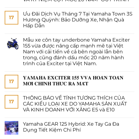
Ưu Đãi Dịch Vụ Tháng 7 Tại Yamaha Town 3S
17
Hương Quỳnh: Bảo Dưỡng Xe, Nhận Quà
Hấp Dẫn
Mẫu xe côn tay underbone Yamaha Exciter
155 vừa được nâng cấp mạnh mẽ tại Việt
Nam với cải tiến về cả bên ngoài lẫn bên
trong, cũng đánh dấu mốc 20 năm hành
trình của Exciter tại Việt Nam.
𝐘𝐀𝐌𝐀𝐇𝐀 𝐄𝐗𝐂𝐈𝐓𝐄𝐑 𝟏𝟓𝟓 𝐕𝐕𝐀 𝐇𝐎𝐀̀𝐍 𝐓𝐎𝐀̀𝐍
17
𝐌𝐎̛́𝐈 𝐂𝐇𝐈́𝐍𝐇 𝐓𝐇𝐔̛́𝐂 𝐑𝐀 𝐌𝐀̆́𝐓
THÔNG BÁO VỀ TÍNH TƯƠNG THÍCH CỦA
17
CÁC KIỂU LOẠI XE DO YAMAHA SẢN XUẤT
VÀ KINH DOANH VỚI XĂNG E5 và E10
Yamaha GEAR 125 Hybrid: Xe Tay Ga Đa
Dụng Tiết Kiệm Chi Phí