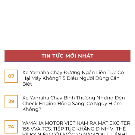
TIN TỨC MỚI NHẤT
Xe Yamaha Chạy Đường Ngắn Liên Tục Có
07
Hại Máy Không? 5 Điều Người Dùng Cần
Biết
Xe Yamaha Chạy Bình Thường Nhưng Đèn
29
Check Engine Bỗng Sáng: Có Nguy Hiểm
Không?
YAMAHA MOTOR VIỆT NAM RA MẮT EXCITER
24
155 VVA-TCS: TIẾP TỤC KHẲNG ĐỊNH VỊ THẾ
VÀ KỶ NIỆM CỘT MỐC 20 NĂM “OUT TRÌNH”