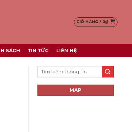
GIỎ HÀNG /
0
₫
NH SÁCH
TIN TỨC
LIÊN HỆ
MAP