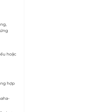
ởng,
hứng
iếu hoặc
ởng hợp
maha-