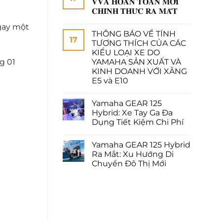
𝐕𝐕𝐀 𝐇𝐎𝐀̀𝐍 𝐓𝐎𝐀̀𝐍 𝐌𝐎̛́𝐈
𝐂𝐇𝐈́𝐍𝐇 𝐓𝐇𝐔̛́𝐂 𝐑𝐀 𝐌𝐀̆́𝐓
gay một
THÔNG BÁO VỀ TÍNH
17
TƯƠNG THÍCH CỦA CÁC
KIỂU LOẠI XE DO
YAMAHA SẢN XUẤT VÀ
g 01
KINH DOANH VỚI XĂNG
E5 và E10
Yamaha GEAR 125
Hybrid: Xe Tay Ga Đa
Dụng Tiết Kiệm Chi Phí
Yamaha GEAR 125 Hybrid
Ra Mắt: Xu Hướng Di
Chuyển Đô Thị Mới