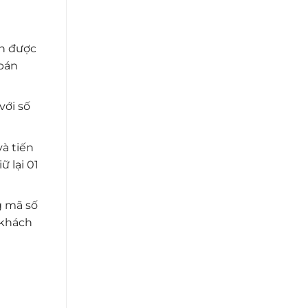
ận được
 bán
với số
à tiến
 lại 01
g mã số
 khách