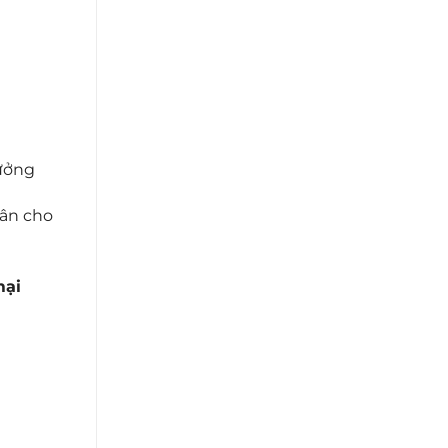
hưởng
hân cho
mại