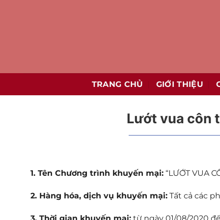
Bỏ
qua
nội
dung
TRANG CHỦ
GIỚI THIỆU
Lướt vua côn t
1. Tên Chương trình khuyến mại:
“LƯỚT VUA C
2. Hàng hóa, dịch vụ khuyến mại:
Tất cả các p
3. Thời gian khuyến mại:
từ ngày 01/08/2020 đế