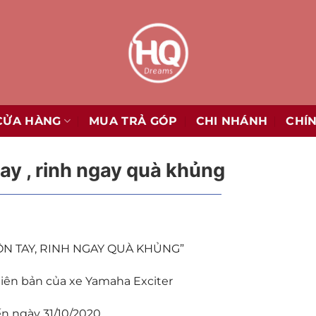
CỬA HÀNG
MUA TRẢ GÓP
CHI NHÁNH
CHÍ
ay , rinh ngay quà khủng
ÔN TAY, RINH NGAY QUÀ KHỦNG”
hiên bản của xe Yamaha Exciter
n ngày 31/10/2020.