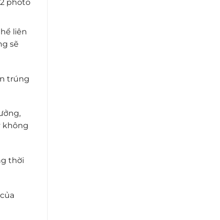
 2 photo
hể liên
ng sẽ
ận trúng
ưởng,
y không
g thời
 của