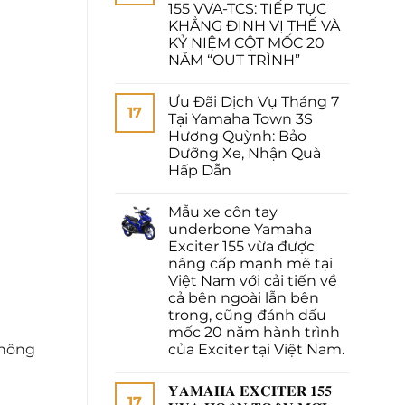
155 VVA-TCS: TIẾP TỤC
KHẲNG ĐỊNH VỊ THẾ VÀ
KỶ NIỆM CỘT MỐC 20
NĂM “OUT TRÌNH”
Ưu Đãi Dịch Vụ Tháng 7
17
Tại Yamaha Town 3S
Hương Quỳnh: Bảo
Dưỡng Xe, Nhận Quà
Hấp Dẫn
Mẫu xe côn tay
underbone Yamaha
Exciter 155 vừa được
nâng cấp mạnh mẽ tại
Việt Nam với cải tiến về
cả bên ngoài lẫn bên
trong, cũng đánh dấu
mốc 20 năm hành trình
không
của Exciter tại Việt Nam.
𝐘𝐀𝐌𝐀𝐇𝐀 𝐄𝐗𝐂𝐈𝐓𝐄𝐑 𝟏𝟓𝟓
17