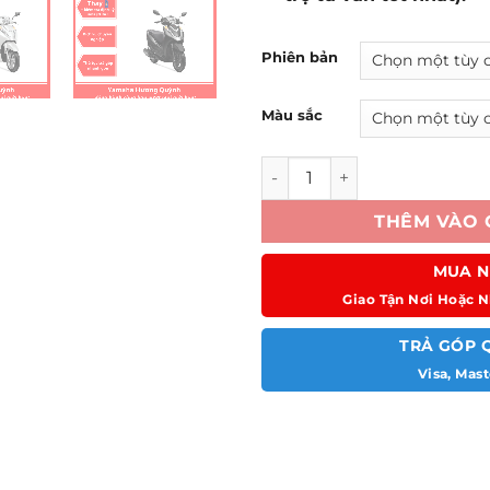
Phiên bản
Màu sắc
LEAD 125 FI số lượng
THÊM VÀO 
MUA N
Giao Tận Nơi Hoặc N
TRẢ GÓP 
Visa, Mast