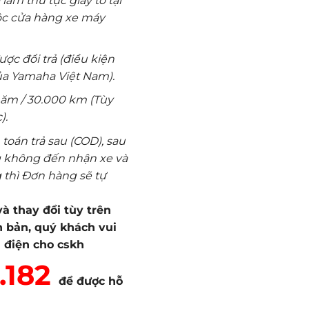
àm thủ tục giấy tờ tại
ộc cửa hàng xe máy
c đổi trả (điều kiện
của Yamaha Việt Nam).
năm / 30.000 km (Tùy
).
toán trả sau (COD), sau
 không đến nhận xe và
 thì Đơn hàng sẽ tự
à thay đổi tùy trên
 bản, quý khách vui
i điện cho cskh
.182
để được hỗ