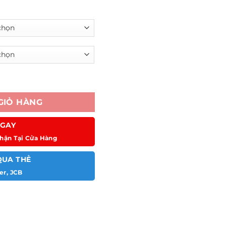
GIỎ HÀNG
GAY
hận Tại Cửa Hàng
QUA THẺ
er, JCB