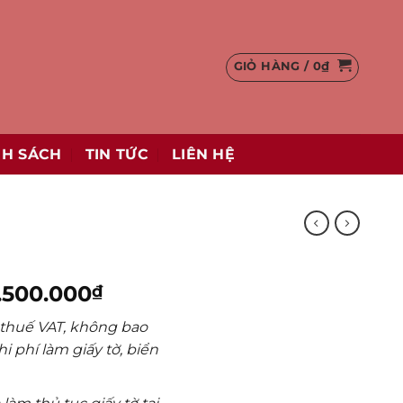
GIỎ HÀNG /
0
₫
NH SÁCH
TIN TỨC
LIÊN HỆ
Khoảng
.500.000
₫
giá:
 thuế VAT, không bao
từ
i phí làm giấy tờ, biển
38.500.000₫
đến
42.500.000₫