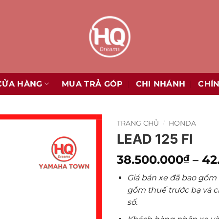
CỬA HÀNG
MUA TRẢ GÓP
CHI NHÁNH
CHÍ
TRANG CHỦ
/
HONDA
LEAD 125 FI
38.500.000
–
42
₫
Giá bán xe đã bao gồm
gồm thuế trước bạ và ch
số.