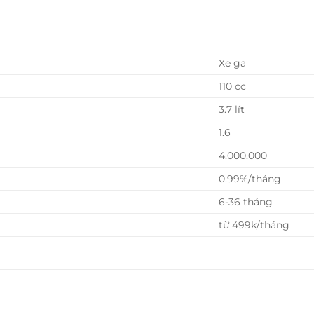
Xe ga
110 cc
3.7 lít
1.6
4.000.000
0.99%/tháng
6-36 tháng
từ 499k/tháng