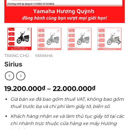
TRANG CHỦ
/
YAMAHA
Sirius
Khoảng
19.200.000
–
22.000.000
₫
₫
giá:
Giá bán xe đã bao gồm thuế VAT, không bao gồm
từ
thuế trước bạ và chi phí làm giấy tờ, biển số.
19.200.0
đến
Khách hàng nhận xe và làm thủ tục giấy tờ tại các
22.000.0
chi nhánh trực thuộc cửa hàng xe máy Hương