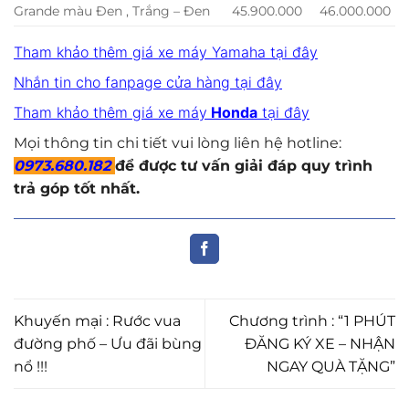
Grande màu Đen , Trắng – Đen
45.900.000
46.000.000
Tham khảo thêm giá xe máy Yamaha tại đây
Nhắn tin cho fanpage cửa hàng tại đây
Tham khảo thêm giá xe máy
Ho
nda
tại đây
Mọi thông tin chi tiết vui lòng liên hệ hotline:
0973.680.182
để được tư vấn giải đáp quy trình
trả góp tốt nhất.
Khuyến mại : Rước vua
Chương trình : “1 PHÚT
đường phố – Ưu đãi bùng
ĐĂNG KÝ XE – NHẬN
nổ !!!
NGAY QUÀ TẶNG”