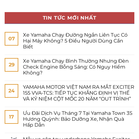
TIN TỨC MỚI NHẤT
Xe Yamaha Chạy Đường Ngắn Liên Tục Có
07
Hại Máy Không? 5 Điều Người Dùng Cần
Biết
Xe Yamaha Chạy Bình Thường Nhưng Đèn
29
Check Engine Bỗng Sáng: Có Nguy Hiểm
Không?
YAMAHA MOTOR VIỆT NAM RA MẮT EXCITER
24
155 VVA-TCS: TIẾP TỤC KHẲNG ĐỊNH VỊ THẾ
VÀ KỶ NIỆM CỘT MỐC 20 NĂM “OUT TRÌNH”
Ưu Đãi Dịch Vụ Tháng 7 Tại Yamaha Town 3S
17
Hương Quỳnh: Bảo Dưỡng Xe, Nhận Quà
Hấp Dẫn