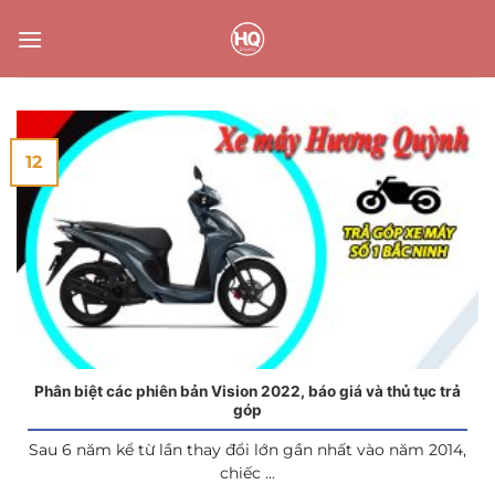
Bỏ
qua
nội
dung
12
Phân biệt các phiên bản Vision 2022, báo giá và thủ tục trả
góp
Sau 6 năm kể từ lần thay đổi lớn gần nhất vào năm 2014,
chiếc ...