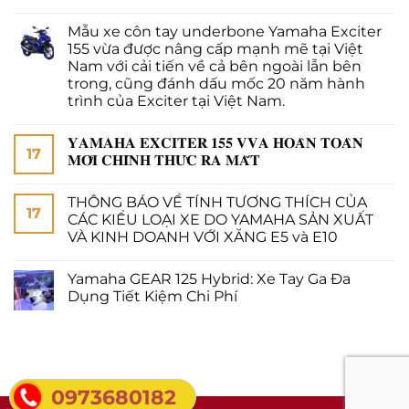
Mẫu xe côn tay underbone Yamaha Exciter
155 vừa được nâng cấp mạnh mẽ tại Việt
Nam với cải tiến về cả bên ngoài lẫn bên
trong, cũng đánh dấu mốc 20 năm hành
trình của Exciter tại Việt Nam.
𝐘𝐀𝐌𝐀𝐇𝐀 𝐄𝐗𝐂𝐈𝐓𝐄𝐑 𝟏𝟓𝟓 𝐕𝐕𝐀 𝐇𝐎𝐀̀𝐍 𝐓𝐎𝐀̀𝐍
17
𝐌𝐎̛́𝐈 𝐂𝐇𝐈́𝐍𝐇 𝐓𝐇𝐔̛́𝐂 𝐑𝐀 𝐌𝐀̆́𝐓
THÔNG BÁO VỀ TÍNH TƯƠNG THÍCH CỦA
17
CÁC KIỂU LOẠI XE DO YAMAHA SẢN XUẤT
VÀ KINH DOANH VỚI XĂNG E5 và E10
Yamaha GEAR 125 Hybrid: Xe Tay Ga Đa
Dụng Tiết Kiệm Chi Phí
0973680182