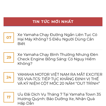
TIN TỨC MỚI NHẤT
Xe Yamaha Chạy Đường Ngắn Liên Tục Có
07
Hại Máy Không? 5 Điều Người Dùng Cần
Biết
Xe Yamaha Chạy Bình Thường Nhưng Đèn
29
Check Engine Bỗng Sáng: Có Nguy Hiểm
Không?
YAMAHA MOTOR VIỆT NAM RA MẮT EXCITER
24
155 VVA-TCS: TIẾP TỤC KHẲNG ĐỊNH VỊ THẾ
VÀ KỶ NIỆM CỘT MỐC 20 NĂM “OUT TRÌNH”
Ưu Đãi Dịch Vụ Tháng 7 Tại Yamaha Town 3S
17
Hương Quỳnh: Bảo Dưỡng Xe, Nhận Quà
Hấp Dẫn