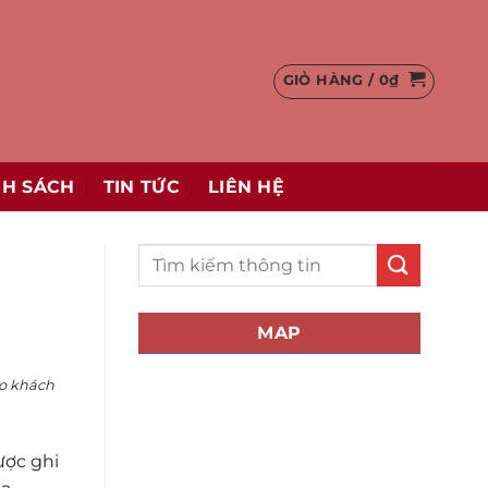
GIỎ HÀNG /
0
₫
NH SÁCH
TIN TỨC
LIÊN HỆ
MAP
ho khách
ược ghi