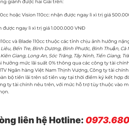
 giành được hai Giải trên:
cc hoặc Vision 110cc: nhận được ngay lì xì trị giá 500.
được ngay lì xì trị giá 1.000.000 VNĐ
0cc và Blade 110cc thuộc các tỉnh chịu ảnh hưởng nặn
Liêu, Bến Tre, Bình Dương, Bình Phước, Bình Thuận, Cà
iên Giang, Long An, Sóc Trăng, Tây Ninh, Tiền Giang, Trà
i hưởng mức lãi suất 0% thông qua các công ty tài chín
 MTV Ngân hàng Việt Nam Thịnh Vượng, Công ty tài chính
n bộ tiền lãi trên số tiền vay tại thời điểm ký kết hợp đ
 ty tài chính nêu trên, với mức hỗ trợ tùy thuộc vào m
họn.
lòng liên hệ Hotline:
0973.680