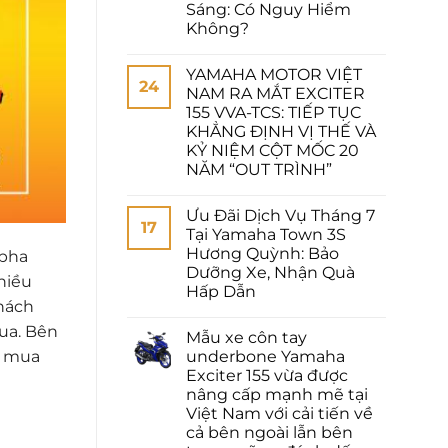
Sáng: Có Nguy Hiểm
Không?
YAMAHA MOTOR VIỆT
24
NAM RA MẮT EXCITER
155 VVA-TCS: TIẾP TỤC
KHẲNG ĐỊNH VỊ THẾ VÀ
KỶ NIỆM CỘT MỐC 20
NĂM “OUT TRÌNH”
Ưu Đãi Dịch Vụ Tháng 7
17
Tại Yamaha Town 3S
Hương Quỳnh: Bảo
lpha
Dưỡng Xe, Nhận Quà
nhiều
Hấp Dẫn
hách
ua. Bên
Mẫu xe côn tay
a mua
underbone Yamaha
Exciter 155 vừa được
nâng cấp mạnh mẽ tại
Việt Nam với cải tiến về
cả bên ngoài lẫn bên