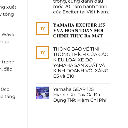
trong, cũng đánh dấu
mốc 20 năm hành trình
ăng xuất
của Exciter tại Việt Nam.
y tổng
𝐘𝐀𝐌𝐀𝐇𝐀 𝐄𝐗𝐂𝐈𝐓𝐄𝐑 𝟏𝟓𝟓
17
𝐕𝐕𝐀 𝐇𝐎𝐀̀𝐍 𝐓𝐎𝐀̀𝐍 𝐌𝐎̛́𝐈
: Wave
𝐂𝐇𝐈́𝐍𝐇 𝐓𝐇𝐔̛́𝐂 𝐑𝐀 𝐌𝐀̆́𝐓
g hợp
THÔNG BÁO VỀ TÍNH
17
TƯƠNG THÍCH CỦA CÁC
KIỂU LOẠI XE DO
c trong
YAMAHA SẢN XUẤT VÀ
n, đặc
KINH DOANH VỚI XĂNG
E5 và E10
10cc
Yamaha GEAR 125
Hybrid: Xe Tay Ga Đa
uà tặng
Dụng Tiết Kiệm Chi Phí