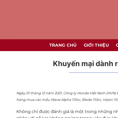
Bỏ
qua
nội
dung
TRANG CHỦ
GIỚI THIỆU
Khuyến mại dành r
Ngày 01 tháng 12 năm 2021, Công ty Honda Việt Nam (HVN) th
hàng mua các mẫu Wave Alpha 110cc, Blade 110cc, Vision 110c
Không chỉ được đánh giá là một trong những nh