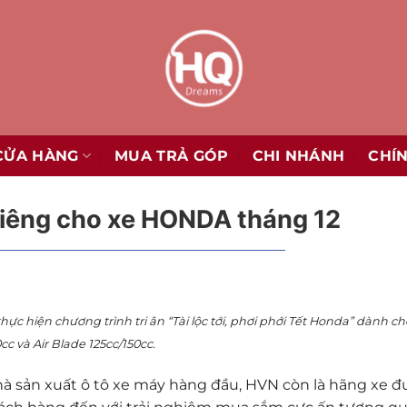
CỬA HÀNG
MUA TRẢ GÓP
CHI NHÁNH
CHÍ
iêng cho xe HONDA tháng 12
ực hiện chương trình tri ân “Tài lộc tới, phơi phới Tết Honda” dành c
c và Air Blade 125cc/150cc.
à sản xuất ô tô xe máy hàng đầu, HVN còn là hãng xe đ