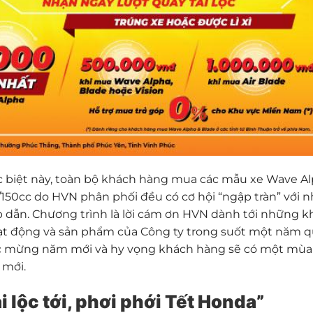
c biệt này, toàn bộ khách hàng mua các mẫu xe Wave A
cc/150cc do HVN phân phối đều có cơ hội “ngập tràn” với 
 dẫn. Chương trình là lời cám ơn HVN dành tới những k
ạt động và sản phẩm của Công ty trong suốt một năm q
húc mừng năm mới và hy vọng khách hàng sẽ có một mù
 mới.
ài lộc tới, phơi phới Tết Honda”