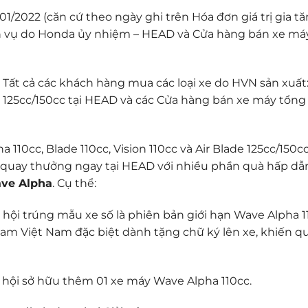
01/2022 (căn cứ theo ngày ghi trên Hóa đơn giá trị gia t
ch vụ do Honda ủy nhiệm – HEAD và Cửa hàng bán xe má
:
Tất cả các khách hàng mua các loại xe do HVN sản xuất
ade 125cc/150cc tại HEAD và các Cửa hàng bán xe máy tổn
10cc, Blade 110cc, Vision 110cc và Air Blade 125cc/150c
a quay thưởng ngay tại HEAD với nhiều phần quà hấp dẫ
ave Alpha
. Cụ thể:
hội trúng mẫu xe số là phiên bản giới hạn Wave Alpha 1
am Việt Nam đặc biệt dành tặng chữ ký lên xe, khiến q
hội sở hữu thêm 01 xe máy Wave Alpha 110cc.