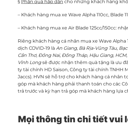
§
Phần quà hấp dẫn
cho những khách hàng không
– Khách hàng mua xe Wave Alpha 110cc, Blade 110
– Khách hàng mua xe Air Blade 125cc/150cc: nhận 
Riêng khách hàng cá nhân mua xe Wave Alpha 11
dịch COVID-19 là
An Giang, Bà Rịa-Vũng Tàu, Bạc 
Cần Thơ, Đồng Nai, Đồng Tháp, Hậu Giang, HCM, K
Vĩnh Long
sẽ được nhận thêm quà tặng là ưu đã
ty tài chính HD Saison, Công ty tài chính TNHH
Jaccs). HVN sẽ hỗ trợ cho khách hàng cá nhân toà
góp mà khách hàng phải thanh toán cho các Công
trả trước và kỳ hạn trả góp mà khách hàng lựa c
Mọi thông tin chi tiết vui 