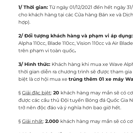
1/ Thời gian:
Từ ngày 01/12/2021 đến hết ngày 31/
cho khách hàng tại các Cửa hàng Bán xe và Dị
hợp).
2/ Đối tượng khách hàng và phạm vi áp dụng
Alpha 110cc, Blade 110cc, Vision 110cc và Air Bl
trên phạm vi toàn quốc
.
3/ Hình thức:
Khách hàng khi mua xe Wave Alpha 1
thời gian diễn ra chương trình sẽ được tham gi
biệt là cơ hội mua xe
trúng thêm 01 xe máy W
§
Giải đặc biệt
:
20
khách hàng may mắn sẽ có cơ 
được các cầu thủ Đội tuyển Bóng đá Quốc Gia N
trở nên độc đáo và ý nghĩa hơn bao giờ hết.
§
Giải nhất
:
2.000
khách hàng may mắn sẽ có cơ 