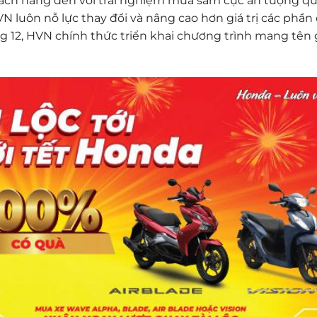
hách hàng đến với trải nghiệm mua sắm cực ấn tượng q
luôn nỗ lực thay đổi và nâng cao hơn giá trị các phần
ng 12, HVN chính thức triển khai chương trình mang tên g