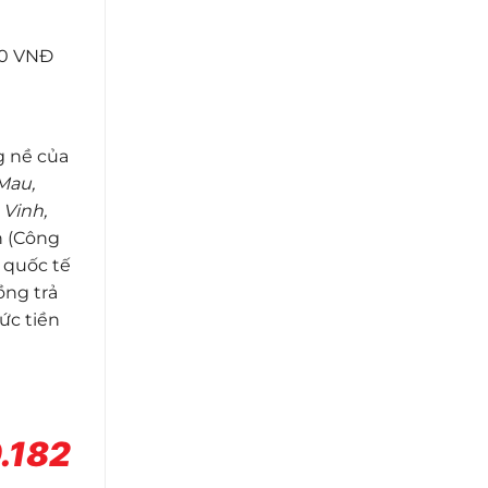
000 VNĐ
g nề của
 Mau,
 Vinh,
h (Công
 quốc tế
ồng trả
ức tiền
.182