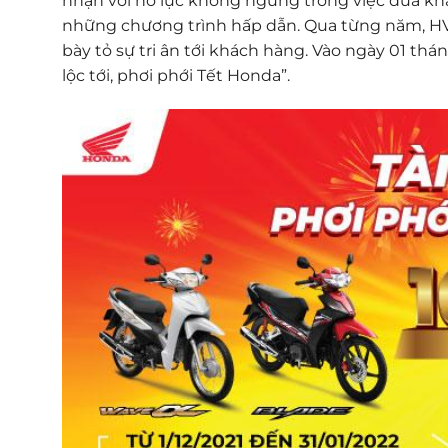
nhận với nỗ lực không ngừng trong việc đưa k
những chương trình hấp dẫn. Qua từng năm, HVN 
bày tỏ sự tri ân tới khách hàng. Vào ngày 01 thá
lộc tới, phơi phới Tết Honda”.