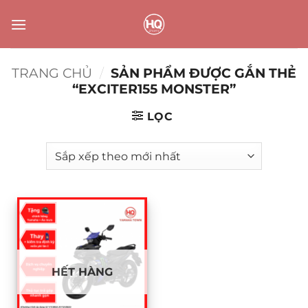
Bỏ
qua
nội
dung
TRANG CHỦ
/
SẢN PHẨM ĐƯỢC GẮN THẺ
“EXCITER155 MONSTER”
LỌC
HẾT HÀNG