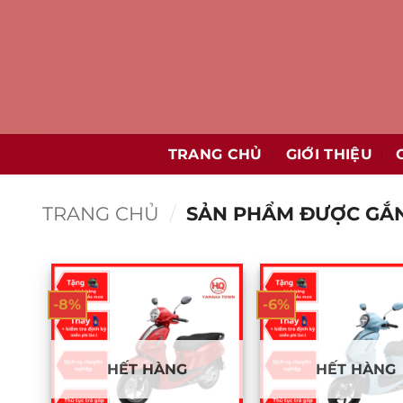
Bỏ
qua
nội
dung
TRANG CHỦ
GIỚI THIỆU
TRANG CHỦ
/
SẢN PHẨM ĐƯỢC GẮN
-8%
-6%
HẾT HÀNG
HẾT HÀNG