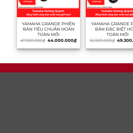
YAMAHA GRANDE PHIÊN
YAMAHA GRANDE P
BẢN TIÊU CHUẨN HOÀN
BẢN ĐẶC BIỆT H
TOÀN MỚI
TOÀN MỚI
Giá
Giá
Giá
47.900.000
₫
44.000.000
₫
52.500.000
₫
49.300
gốc
hiện
gốc
là:
tại
là:
47.900.000₫.
là:
52.500.
44.000.000₫.