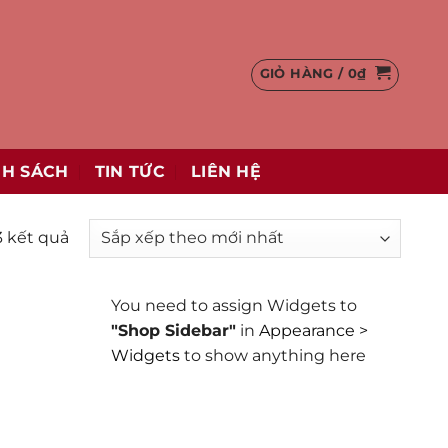
GIỎ HÀNG /
0
₫
NH SÁCH
TIN TỨC
LIÊN HỆ
Đã
3 kết quả
sắp
xếp
You need to assign Widgets to
theo
"Shop Sidebar"
in
Appearance >
mới
Widgets
to show anything here
nhất