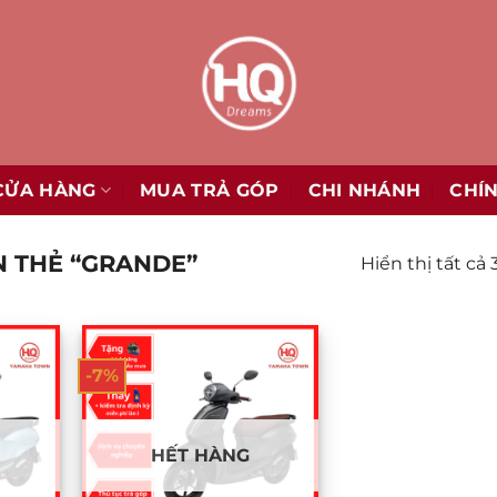
CỬA HÀNG
MUA TRẢ GÓP
CHI NHÁNH
CHÍ
 THẺ “GRANDE”
Hiển thị tất cả 
-7%
HẾT HÀNG