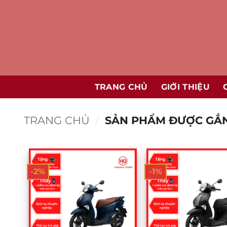
Bỏ
qua
nội
dung
TRANG CHỦ
GIỚI THIỆU
TRANG CHỦ
/
SẢN PHẨM ĐƯỢC GẮN 
-2%
-1%