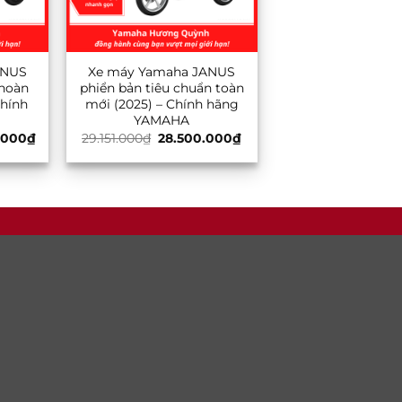
ANUS
Xe máy Yamaha JANUS
 hoàn
phiển bản tiêu chuẩn toàn
Chính
mới (2025) – Chính hãng
YAMAHA
Giá
Giá
Giá
.000
₫
29.151.000
₫
28.500.000
₫
hiện
gốc
hiện
tại
là:
tại
000₫.
là:
29.151.000₫.
là:
33.000.000₫.
28.500.000₫.