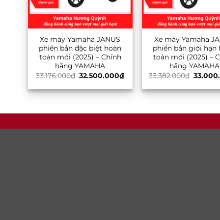
Xe máy Yamaha JANUS
Xe máy Yamaha J
phiển bản đặc biệt hoàn
phiển bản giới hạn
toàn mới (2025) – Chính
toàn mới (2025) – 
hãng YAMAHA
hãng YAMAHA
Giá
Giá
Giá
33.176.000
₫
32.500.000
₫
33.382.000
₫
33.000
gốc
hiện
gốc
là:
tại
là:
33.176.000₫.
là:
33.382.
32.500.000₫.