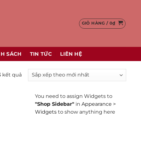
GIỎ HÀNG /
0
₫
NH SÁCH
TIN TỨC
LIÊN HỆ
Đã
3 kết quả
sắp
xếp
You need to assign Widgets to
theo
"Shop Sidebar"
in
Appearance >
mới
Widgets
to show anything here
nhất