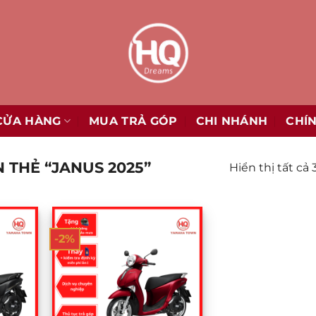
CỬA HÀNG
MUA TRẢ GÓP
CHI NHÁNH
CHÍ
THẺ “JANUS 2025”
Hiển thị tất cả 
-2%