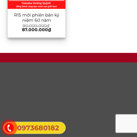
R15 mới phiên bản kỷ
niệm 60 năm
90.000.000
₫
Giá
Giá
87.000.000
₫
gốc
hiện
là:
tại
90.000.000₫.
là:
87.000.000₫.
0973680182