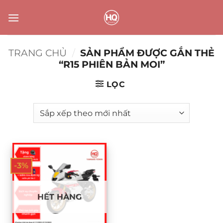
Bỏ
qua
nội
dung
TRANG CHỦ
/
SẢN PHẨM ĐƯỢC GẮN THẺ
“R15 PHIÊN BẢN MOI”
LỌC
-3%
HẾT HÀNG