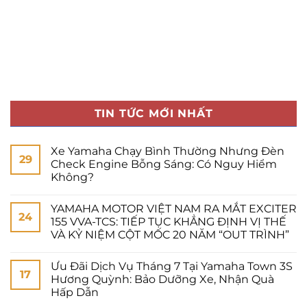
TIN TỨC MỚI NHẤT
Xe Yamaha Chạy Bình Thường Nhưng Đèn
29
Check Engine Bỗng Sáng: Có Nguy Hiểm
Không?
YAMAHA MOTOR VIỆT NAM RA MẮT EXCITER
24
155 VVA-TCS: TIẾP TỤC KHẲNG ĐỊNH VỊ THẾ
VÀ KỶ NIỆM CỘT MỐC 20 NĂM “OUT TRÌNH”
Ưu Đãi Dịch Vụ Tháng 7 Tại Yamaha Town 3S
17
Hương Quỳnh: Bảo Dưỡng Xe, Nhận Quà
Hấp Dẫn