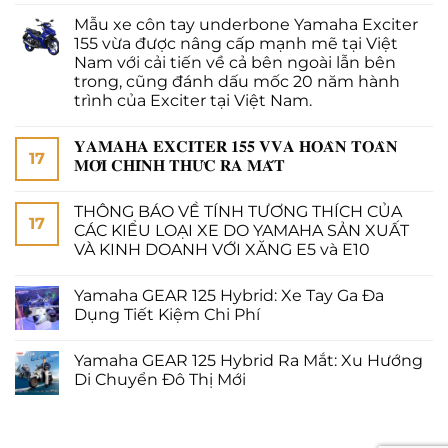
Mẫu xe côn tay underbone Yamaha Exciter
155 vừa được nâng cấp mạnh mẽ tại Việt
Nam với cải tiến về cả bên ngoài lẫn bên
trong, cũng đánh dấu mốc 20 năm hành
trình của Exciter tại Việt Nam.
𝐘𝐀𝐌𝐀𝐇𝐀 𝐄𝐗𝐂𝐈𝐓𝐄𝐑 𝟏𝟓𝟓 𝐕𝐕𝐀 𝐇𝐎𝐀̀𝐍 𝐓𝐎𝐀̀𝐍
17
𝐌𝐎̛́𝐈 𝐂𝐇𝐈́𝐍𝐇 𝐓𝐇𝐔̛́𝐂 𝐑𝐀 𝐌𝐀̆́𝐓
THÔNG BÁO VỀ TÍNH TƯƠNG THÍCH CỦA
17
CÁC KIỂU LOẠI XE DO YAMAHA SẢN XUẤT
VÀ KINH DOANH VỚI XĂNG E5 và E10
Yamaha GEAR 125 Hybrid: Xe Tay Ga Đa
Dụng Tiết Kiệm Chi Phí
Yamaha GEAR 125 Hybrid Ra Mắt: Xu Hướng
Di Chuyển Đô Thị Mới