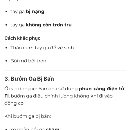
tay ga
bị nặng
tay ga
không còn trơn tru
Cách khắc phục
Tháo cụm tay ga để vệ sinh
Bôi mỡ bôi trơn
3. Bướm Ga Bị Bẩn
Ở các dòng xe Yamaha sử dụng
phun xăng điện tử
FI
, bướm ga điều chỉnh lượng không khí đi vào
động cơ.
Khi bướm ga bị bẩn:
xe phản hồi ga
chậm