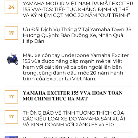
YAMAHA MOTOR VIỆT NAM RA MẮT EXCITER
24
155 VVA-TCS: TIẾP TỤC KHẲNG ĐỊNH VỊ THẾ
VÀ KỶ NIỆM CỘT MỐC 20 NĂM “OUT TRÌNH”
Ưu Đãi Dịch Vụ Tháng 7 Tại Yamaha Town 3S
17
Hương Quỳnh: Bảo Dưỡng Xe, Nhận Quà
Hấp Dẫn
Mẫu xe côn tay underbone Yamaha Exciter
155 vừa được nâng cấp mạnh mẽ tại Việt
Nam với cải tiến về cả bên ngoài lẫn bên
trong, cũng đánh dấu mốc 20 năm hành
trình của Exciter tại Việt Nam.
𝐘𝐀𝐌𝐀𝐇𝐀 𝐄𝐗𝐂𝐈𝐓𝐄𝐑 𝟏𝟓𝟓 𝐕𝐕𝐀 𝐇𝐎𝐀̀𝐍 𝐓𝐎𝐀̀𝐍
17
𝐌𝐎̛́𝐈 𝐂𝐇𝐈́𝐍𝐇 𝐓𝐇𝐔̛́𝐂 𝐑𝐀 𝐌𝐀̆́𝐓
THÔNG BÁO VỀ TÍNH TƯƠNG THÍCH CỦA
17
CÁC KIỂU LOẠI XE DO YAMAHA SẢN XUẤT
VÀ KINH DOANH VỚI XĂNG E5 và E10