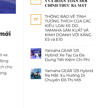
𝐕𝐕𝐀 𝐇𝐎𝐀̀𝐍 𝐓𝐎𝐀̀𝐍 𝐌𝐎̛́𝐈
𝐂𝐇𝐈́𝐍𝐇 𝐓𝐇𝐔̛́𝐂 𝐑𝐀 𝐌𝐀̆́𝐓
THÔNG BÁO VỀ TÍNH
17
TƯƠNG THÍCH CỦA CÁC
KIỂU LOẠI XE DO
YAMAHA SẢN XUẤT VÀ
 mới
KINH DOANH VỚI XĂNG
E5 và E10
Yamaha GEAR 125
i xe.
Hybrid: Xe Tay Ga Đa
Dụng Tiết Kiệm Chi Phí
 động
ịch cho
Yamaha GEAR 125 Hybrid
rong
Ra Mắt: Xu Hướng Di
Chuyển Đô Thị Mới