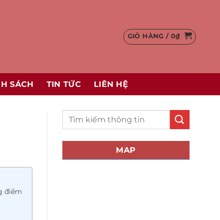
GIỎ HÀNG /
0
₫
NH SÁCH
TIN TỨC
LIÊN HỆ
MAP
ng điểm