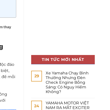
ểm thay
g
TIN TỨC MỚI NHẤT
độc đáo
biệt,
Xe Yamaha Chạy Bình
29
t để mỗi
Thường Nhưng Đèn
Check Engine Bỗng
Sáng: Có Nguy Hiểm
Không?
hông
với
YAMAHA MOTOR VIỆT
24
NAM RA MẮT EXCITER