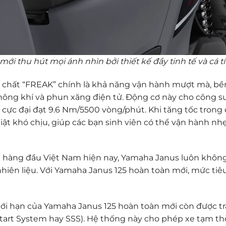
i thu hút mọi ánh nhìn bởi thiết kế đầy tinh tế và cá t
 chất “FREAK” chính là khả năng vận hành mượt mà, bề
ông khí và phun xăng điện tử. Động cơ này cho công su
cực đại đạt 9.6 Nm/5500 vòng/phút. Khi tăng tốc trong
 giật khó chịu, giúp các bạn sinh viên có thể vận hành n
g
hàng đầu Việt Nam hiện nay, Yamaha Janus luôn khô
nhiên liệu. Với Yamaha Janus 125 hoàn toàn mới, mức tiê
giới hạn của Yamaha Janus 125 hoàn toàn mới còn được tr
art System hay SSS). Hệ thống này cho phép xe tạm thờ