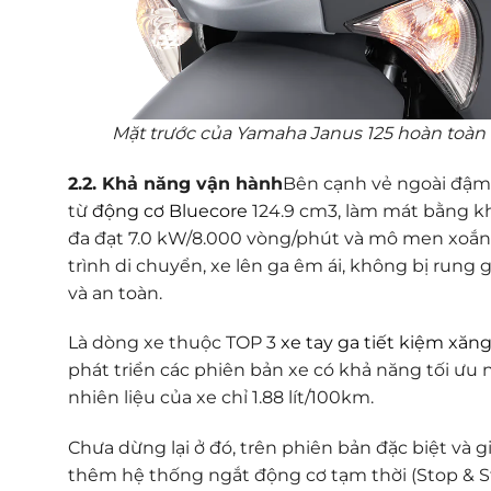
Mặt trước của Yamaha Janus 125 hoàn toàn mớ
2.2. Khả năng vận hành
Bên cạnh vẻ ngoài đậm
từ
động cơ Bluecore
124.9 cm3, làm mát bằng kh
đa đạt 7.0 kW/8.000 vòng/phút và mô men xoắn 
trình di chuyển, xe lên ga êm ái, không bị rung
và an toàn.
Là dòng xe thuộc TOP 3
xe tay ga tiết kiệm xăn
phát triển các phiên bản xe có khả năng tối ưu 
nhiên liệu của xe chỉ 1.88 lít/100km.
Chưa dừng lại ở đó, trên phiên bản đặc biệt và 
thêm hệ thống ngắt động cơ tạm thời (Stop & St