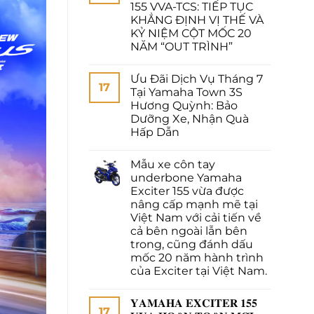
155 VVA-TCS: TIẾP TỤC
KHẲNG ĐỊNH VỊ THẾ VÀ
KỶ NIỆM CỘT MỐC 20
NĂM “OUT TRÌNH”
Ưu Đãi Dịch Vụ Tháng 7
17
Tại Yamaha Town 3S
Hương Quỳnh: Bảo
Dưỡng Xe, Nhận Quà
Hấp Dẫn
Mẫu xe côn tay
underbone Yamaha
Exciter 155 vừa được
nâng cấp mạnh mẽ tại
Việt Nam với cải tiến về
cả bên ngoài lẫn bên
trong, cũng đánh dấu
mốc 20 năm hành trình
của Exciter tại Việt Nam.
𝐘𝐀𝐌𝐀𝐇𝐀 𝐄𝐗𝐂𝐈𝐓𝐄𝐑 𝟏𝟓𝟓
17