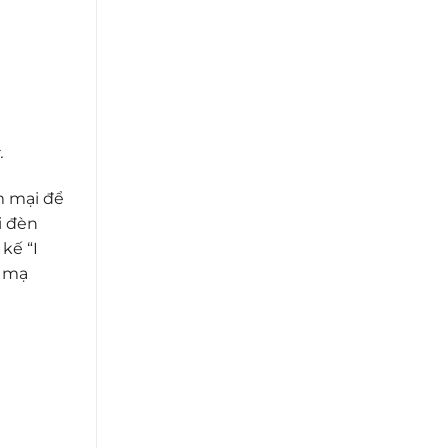
.
m mại để
i đèn
kế “I
e mạ