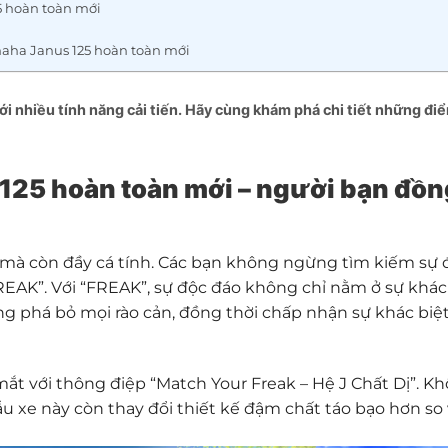
5 hoàn toàn mới
maha Janus 125 hoàn toàn mới
i nhiều tính năng cải tiến. Hãy cùng khám phá chi tiết những đi
125 hoàn toàn mới – người bạn đồn
 mà còn đầy cá tính. Các bạn không ngừng tìm kiếm sự 
EAK”. Với “FREAK”, sự độc đáo không chỉ nằm ở sự khác 
ng phá bỏ mọi rào cản, đồng thời chấp nhận sự khác biệ
ắt với thông điệp “Match Your Freak – Hệ J Chất Dị”. K
ẫu xe này còn thay đổi thiết kế đậm chất táo bạo hơn so 