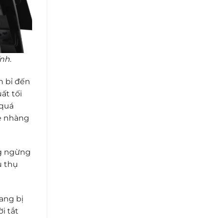
ính.
n bỉ đến
ất tối
 quá
hẹ nhàng
ng ngừng
u thụ
ang bị
i tắt