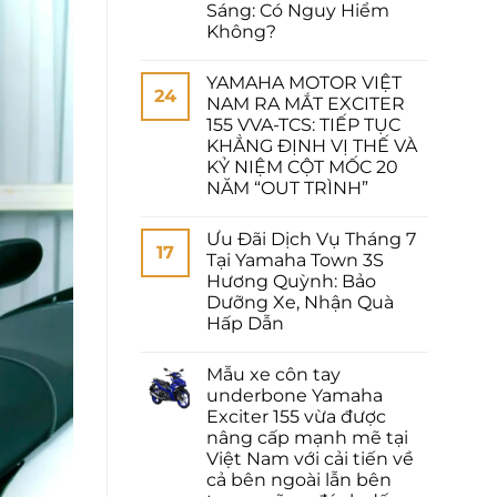
Sáng: Có Nguy Hiểm
Không?
YAMAHA MOTOR VIỆT
24
NAM RA MẮT EXCITER
155 VVA-TCS: TIẾP TỤC
KHẲNG ĐỊNH VỊ THẾ VÀ
KỶ NIỆM CỘT MỐC 20
NĂM “OUT TRÌNH”
Ưu Đãi Dịch Vụ Tháng 7
17
Tại Yamaha Town 3S
Hương Quỳnh: Bảo
Dưỡng Xe, Nhận Quà
Hấp Dẫn
Mẫu xe côn tay
underbone Yamaha
Exciter 155 vừa được
nâng cấp mạnh mẽ tại
Việt Nam với cải tiến về
cả bên ngoài lẫn bên