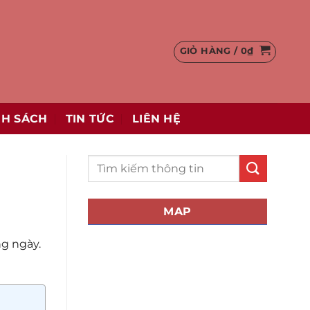
GIỎ HÀNG /
0
₫
NH SÁCH
TIN TỨC
LIÊN HỆ
MAP
g ngày.