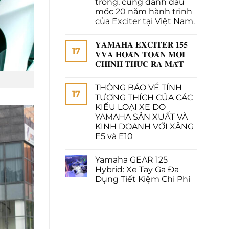
trong, cũng đánh dấu
mốc 20 năm hành trình
của Exciter tại Việt Nam.
𝐘𝐀𝐌𝐀𝐇𝐀 𝐄𝐗𝐂𝐈𝐓𝐄𝐑 𝟏𝟓𝟓
17
𝐕𝐕𝐀 𝐇𝐎𝐀̀𝐍 𝐓𝐎𝐀̀𝐍 𝐌𝐎̛́𝐈
𝐂𝐇𝐈́𝐍𝐇 𝐓𝐇𝐔̛́𝐂 𝐑𝐀 𝐌𝐀̆́𝐓
THÔNG BÁO VỀ TÍNH
17
TƯƠNG THÍCH CỦA CÁC
KIỂU LOẠI XE DO
YAMAHA SẢN XUẤT VÀ
KINH DOANH VỚI XĂNG
E5 và E10
Yamaha GEAR 125
Hybrid: Xe Tay Ga Đa
Dụng Tiết Kiệm Chi Phí