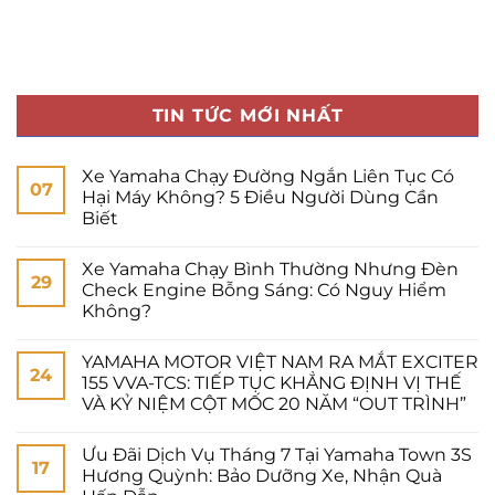
TIN TỨC MỚI NHẤT
Xe Yamaha Chạy Đường Ngắn Liên Tục Có
07
Hại Máy Không? 5 Điều Người Dùng Cần
Biết
Xe Yamaha Chạy Bình Thường Nhưng Đèn
29
Check Engine Bỗng Sáng: Có Nguy Hiểm
Không?
YAMAHA MOTOR VIỆT NAM RA MẮT EXCITER
24
155 VVA-TCS: TIẾP TỤC KHẲNG ĐỊNH VỊ THẾ
VÀ KỶ NIỆM CỘT MỐC 20 NĂM “OUT TRÌNH”
Ưu Đãi Dịch Vụ Tháng 7 Tại Yamaha Town 3S
17
Hương Quỳnh: Bảo Dưỡng Xe, Nhận Quà