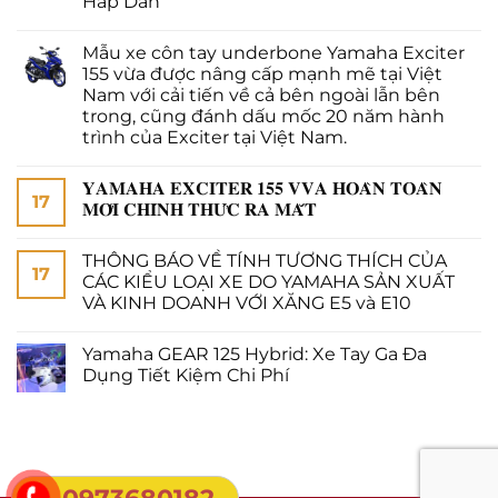
Hấp Dẫn
Mẫu xe côn tay underbone Yamaha Exciter
155 vừa được nâng cấp mạnh mẽ tại Việt
Nam với cải tiến về cả bên ngoài lẫn bên
trong, cũng đánh dấu mốc 20 năm hành
trình của Exciter tại Việt Nam.
𝐘𝐀𝐌𝐀𝐇𝐀 𝐄𝐗𝐂𝐈𝐓𝐄𝐑 𝟏𝟓𝟓 𝐕𝐕𝐀 𝐇𝐎𝐀̀𝐍 𝐓𝐎𝐀̀𝐍
17
𝐌𝐎̛́𝐈 𝐂𝐇𝐈́𝐍𝐇 𝐓𝐇𝐔̛́𝐂 𝐑𝐀 𝐌𝐀̆́𝐓
THÔNG BÁO VỀ TÍNH TƯƠNG THÍCH CỦA
17
CÁC KIỂU LOẠI XE DO YAMAHA SẢN XUẤT
VÀ KINH DOANH VỚI XĂNG E5 và E10
Yamaha GEAR 125 Hybrid: Xe Tay Ga Đa
Dụng Tiết Kiệm Chi Phí